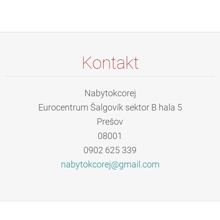
Kontakt
Nabytokcorej
Eurocentrum Šalgovík sektor B hala 5
Prešov
08001
0902 625 339
nabytokc
orej@gma
il.com